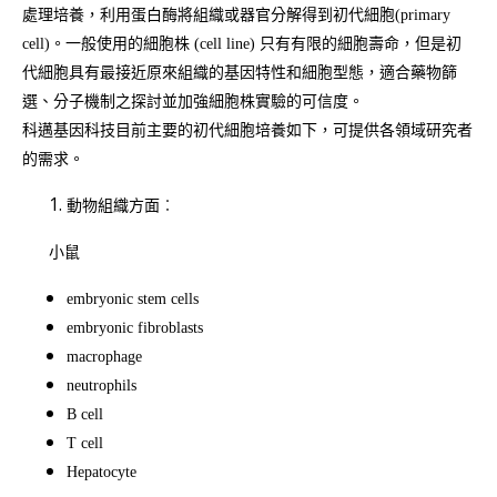
處理培養，利用蛋白酶將組織或器官分解得到初代細胞(primary
cell)。一般使用的細胞株 (cell line) 只有有限的細胞壽命，但是初
代細胞具有最接近原來組織的基因特性和細胞型態，適合藥物篩
選、分子機制之探討並加強細胞株實驗的可信度。
科邁基因科技目前主要的初代細胞培養如下，可提供各領域研究者
的需求。
動物組織方面︰
小鼠
embryonic stem cells
embryonic fibroblasts
macrophage
neutrophils
B cell
T cell
Hepatocyte