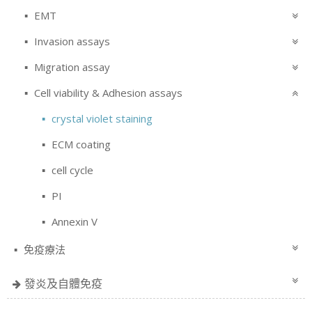
EMT
Invasion assays
Migration assay
Cell viability & Adhesion assays
crystal violet staining
ECM coating
cell cycle
PI
Annexin V
免疫療法
發炎及自體免疫