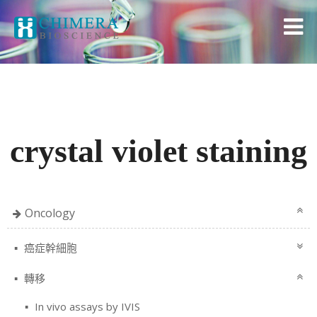
crystal violet staining
Oncology
癌症幹細胞
轉移
In vivo assays by IVIS